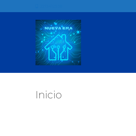
2213412538
Inicio